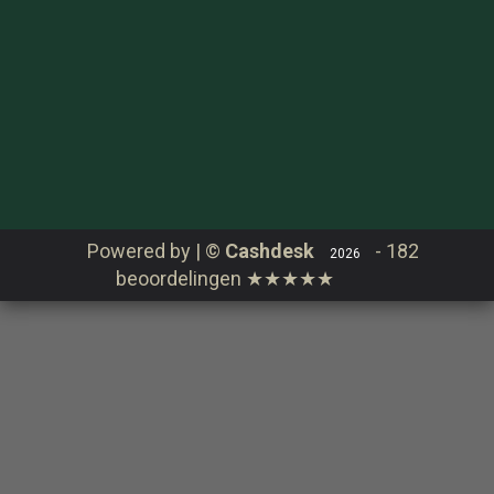
Verder winkelen
Order online
Bestellen
Contact
Login
Powered by | ©
Cashdesk
-
182
2026
beoordelingen
★★★★★