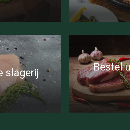
Bestel u
e slagerij