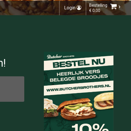
›
Bestelling
Login
€ 0,00
Kies een vestiging
n!
U heeft nog geen producten in uw
winkelmandje.
Totaal:
€ 0,00