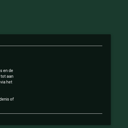
es en de
 tot aan
via het
denis of