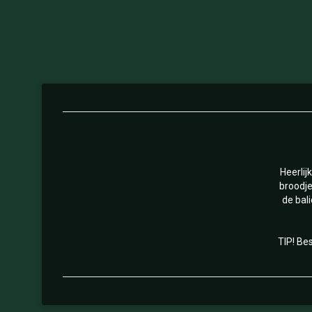
Heerlij
broodje
de bal
TIP! Be