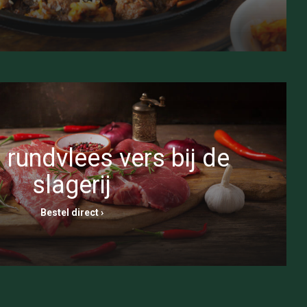
 rundvlees vers bij de
slagerij
Bestel direct ›