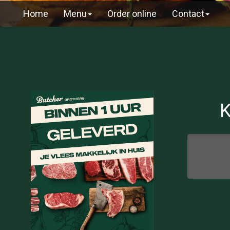
Home
Menu
Order online
Contact
K